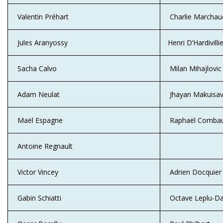
Valentin Préhart
Charlie Marcha
Jules Aranyossy
Henri D’Hardivilli
Sacha Calvo
Milan Mihajlovic
Adam Neulat
Jhayan Makuisav
Maël Espagne
Raphaël Comba
Antoine Regnault
Victor Vincey
Adrien Docquier
Gabin Schiatti
Octave Leplu-Da