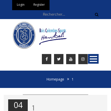
Login
Register
Homepage
1
04
1