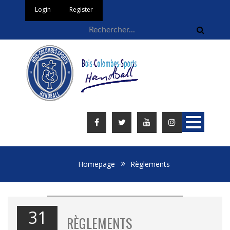
Login
Register
Homepage
Règlements
31
RÈGLEMENTS