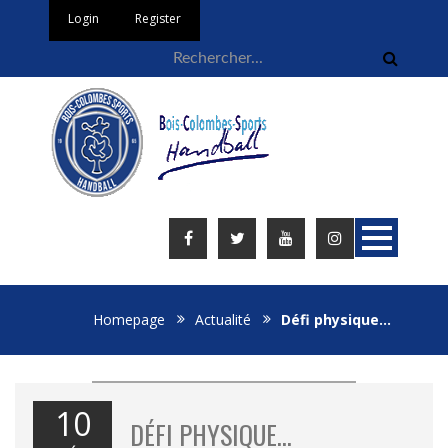
Login
Register
Homepage
Actualité
Défi physique…
10
DÉFI PHYSIQUE…