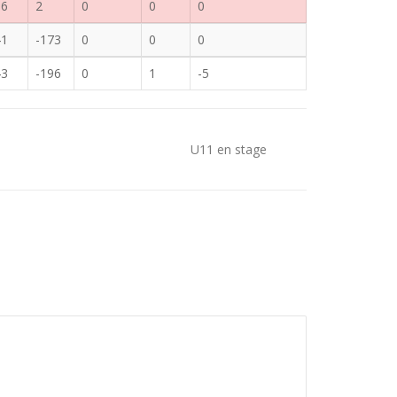
16
2
0
0
0
41
-173
0
0
0
43
-196
0
1
-5
U11 en stage