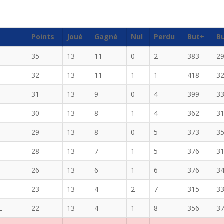
Points
Joué
Gagné
Nul
Perdu
But+
B
35
13
11
0
2
383
2
32
13
11
1
1
418
3
31
13
9
0
4
399
3
30
13
8
1
4
362
3
29
13
8
0
5
373
3
28
13
7
1
5
376
3
26
13
6
1
6
376
3
23
13
4
2
7
315
3
L
22
13
4
1
8
356
3