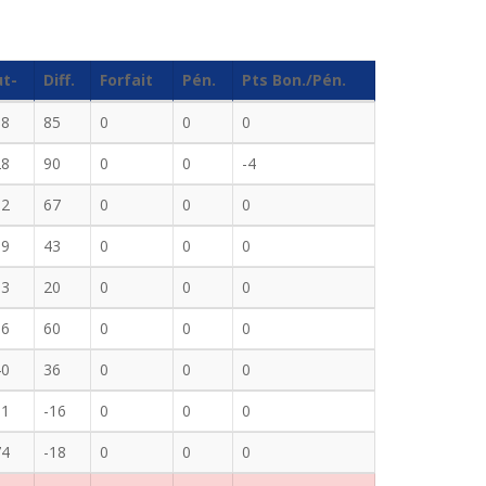
ut-
Diff.
Forfait
Pén.
Pts Bon./Pén.
98
85
0
0
0
28
90
0
0
-4
32
67
0
0
0
19
43
0
0
0
53
20
0
0
0
16
60
0
0
0
40
36
0
0
0
31
-16
0
0
0
74
-18
0
0
0