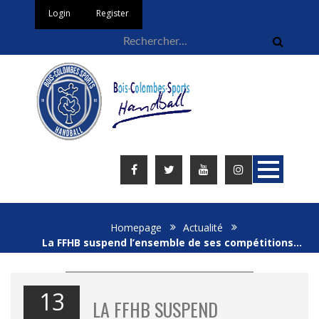
Login
Register
Homepage
Actualité
La FFHB suspend l’ensemble de ses compétitions…
13
LA FFHB SUSPEND