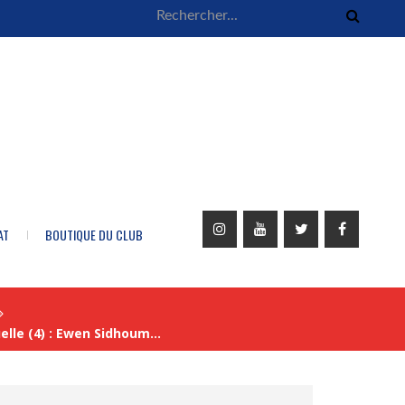
AT
BOUTIQUE DU CLUB
elle (4) : Ewen Sidhoum…