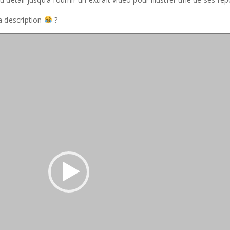
a description
?