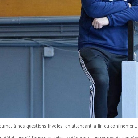
oumet à nos questions frivoles, en attendant la fin du confinement.
du détail jusqu’à fournir un extrait vidéo pour illustrer une de ses r