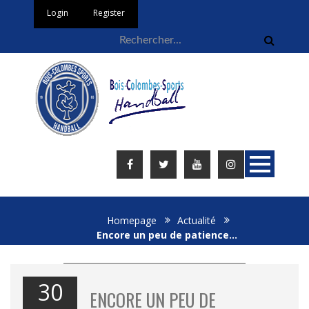
Login
Register
Homepage
Actualité
Encore un peu de patience…
30
ENCORE UN PEU DE