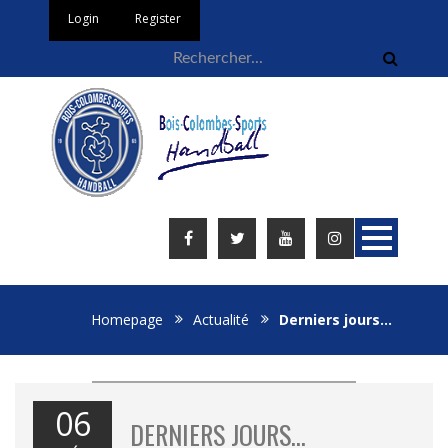
Login
Register
Homepage
Actualité
Derniers jours…
06
DERNIERS JOURS…