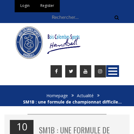
Login
Register
Homepage
Actualité
SM1B : une formule de championnat difficile…
10
SM1B : UNE FORMULE DE