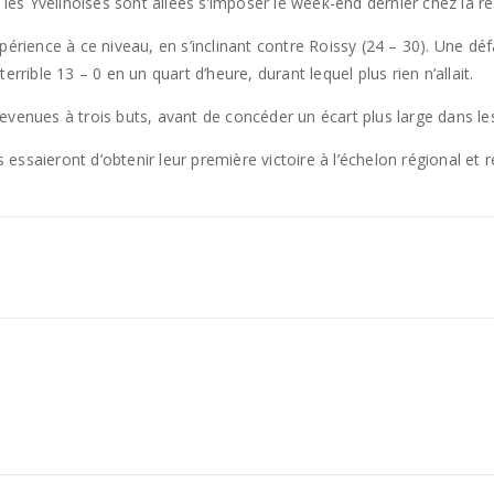
e les Yvelinoises sont allées s’imposer le week-end dernier chez la r
xpérience à ce niveau, en s’inclinant contre Roissy (24 – 30). Une 
rrible 13 – 0 en un quart d’heure, durant lequel plus rien n’allait.
t revenues à trois buts, avant de concéder un écart plus large dans l
es essaieront d’obtenir leur première victoire à l’échelon régional e