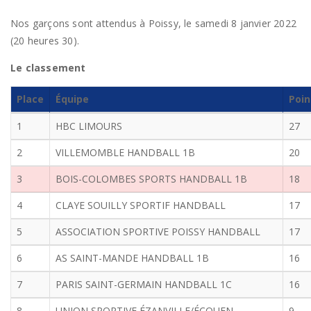
Nos garçons sont attendus à Poissy, le samedi 8 janvier 2022
(20 heures 30).
Le classement
Place
Équipe
Poin
1
HBC LIMOURS
27
2
VILLEMOMBLE HANDBALL 1B
20
3
BOIS-COLOMBES SPORTS HANDBALL 1B
18
4
CLAYE SOUILLY SPORTIF HANDBALL
17
5
ASSOCIATION SPORTIVE POISSY HANDBALL
17
6
AS SAINT-MANDE HANDBALL 1B
16
7
PARIS SAINT-GERMAIN HANDBALL 1C
16
8
UNION SPORTIVE ÉZANVILLE/ÉCOUEN
9