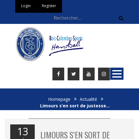
Login
Register
Homepage
Actualité
Limours s’en sort de justesse…
13
LIMOURS S’EN SORT DE