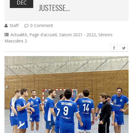
DÉC
JUSTESSE…
Staff
0 Comment
Actualité
,
Page d'accueil
,
Saison 2021 - 2022
,
Séniors
Masculins 2