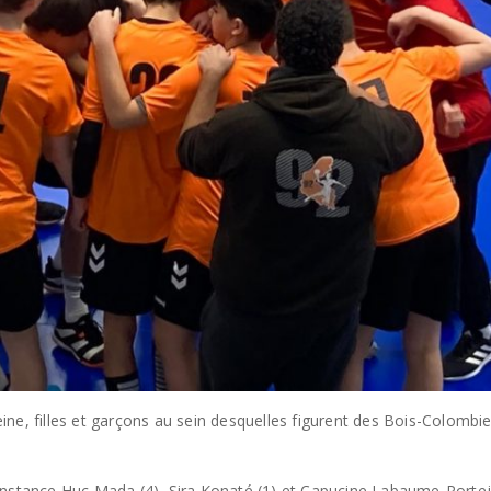
e, filles et garçons au sein desquelles figurent des Bois-Colombien
nstance Huc Mada (4), Sira Konaté (1) et Capucine Labaume-Portejoie