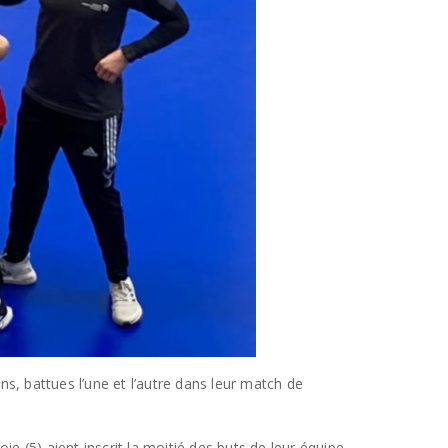
s, battues l’une et l’autre dans leur match de
 (5) aient inscrit la moitié des buts de leur équipe