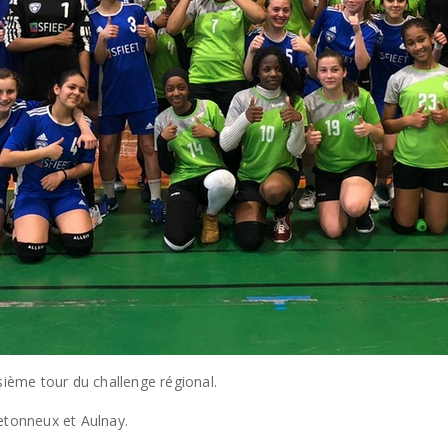
sième tour du challenge régional.
etonneux et Aulnay.