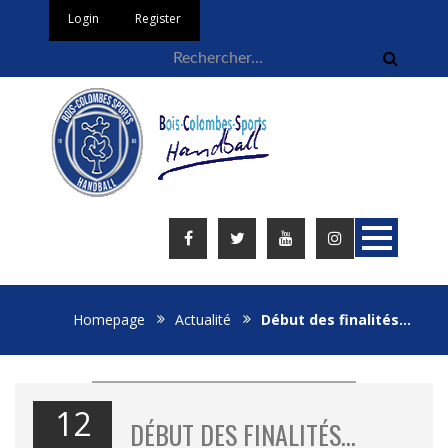
Login
Register
Homepage
Actualité
Début des finalités…
12
DÉBUT DES FINALITÉS…