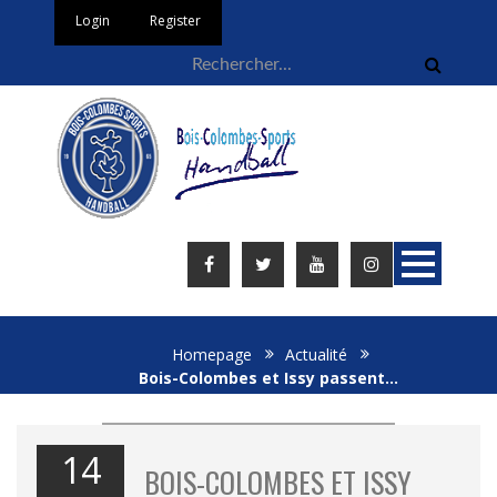
Login
Register
Homepage
Actualité
Bois-Colombes et Issy passent…
14
BOIS-COLOMBES ET ISSY