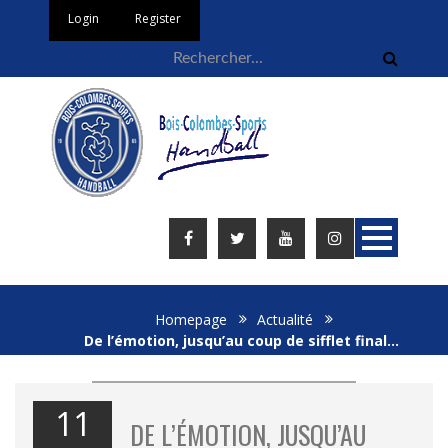
Login
Register
Homepage
Actualité
De l’émotion, jusqu’au coup de sifflet final…
11
DE L’ÉMOTION, JUSQU’AU