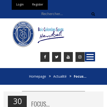
Login
Register
Homepage
Actualité
Focus…
30
FOCUS…