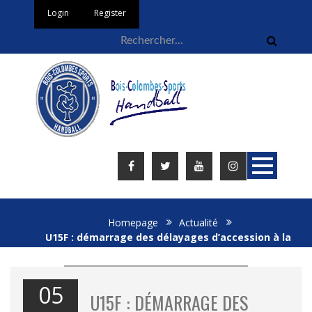
Login
Register
Homepage
Actualité
U15F : démarrage des délayages d’accession à la
région tardif…
05
U15F : DÉMARRAGE DES