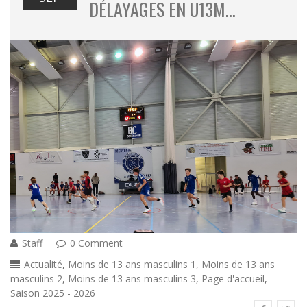
DÉLAYAGES EN U13M…
Staff
0 Comment
Actualité
,
Moins de 13 ans masculins 1
,
Moins de 13 ans
masculins 2
,
Moins de 13 ans masculins 3
,
Page d'accueil
,
Saison 2025 - 2026