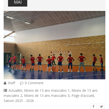
MAI
Staff
0 Comment
Actualité
,
Moins de 13 ans masculins 1
,
Moins de 13 ans
masculins 2
,
Moins de 13 ans masculins 3
,
Page d'accueil
,
Saison 2025 - 2026