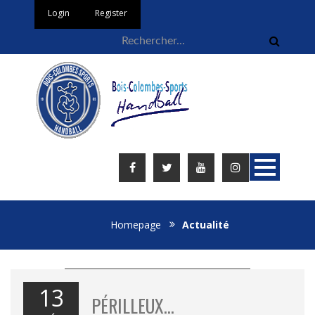
Login
Register
Homepage
Actualité
13
PÉRILLEUX…