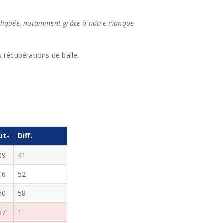
pliquée, notamment grâce à notre manque
 récupérations de balle.
ut-
Diff.
09
41
16
52
60
58
57
1