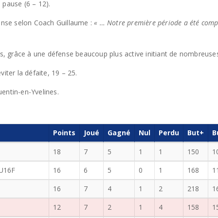
a pause (6 – 12).
nse selon Coach Guillaume :
« … Notre première période a été com
res, grâce à une défense beaucoup plus active initiant de nombreuses
iter la défaite, 19 – 25.
entin-en-Yvelines.
Points
Joué
Gagné
Nul
Perdu
But+
B
18
7
5
1
1
150
1
U16F
16
6
5
0
1
168
1
16
7
4
1
2
218
1
12
7
2
1
4
158
1