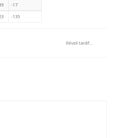
39
-17
23
-135
Réveil tardif…