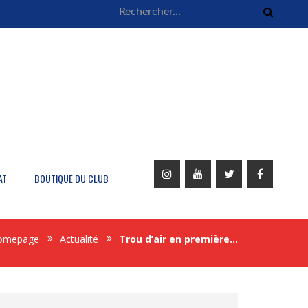
AT
BOUTIQUE DU CLUB
omepage
Actualité
Trou d’air en première…