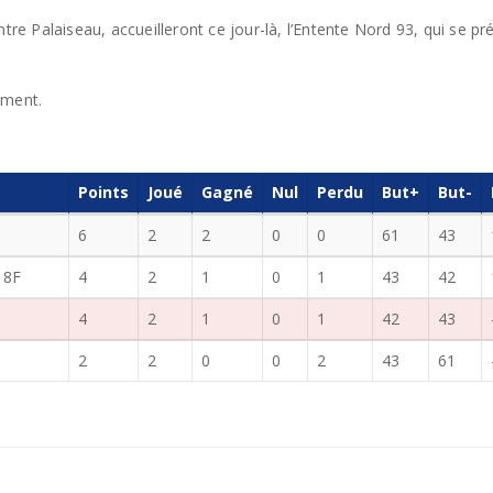
ntre Palaiseau, accueilleront ce jour-là, l’Entente Nord 93, qui se 
ement.
Points
Joué
Gagné
Nul
Perdu
But+
But-
6
2
2
0
0
61
43
18F
4
2
1
0
1
43
42
4
2
1
0
1
42
43
2
2
0
0
2
43
61