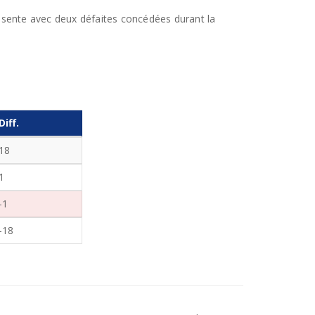
présente avec deux défaites concédées durant la
Diff.
18
1
-1
-18