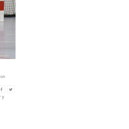
son
 y