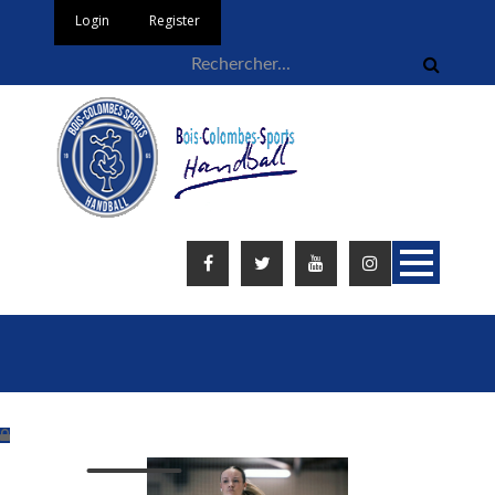
Login
Register