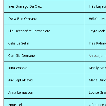
Inès Borrego Da Cruz
Inès Layadi
Délia Ben Omrane
Héloïse M
Ella Décencière Ferrandière
Shyra Maku
Célia Le Sellin
Inès Rahm
Camélia Demane
Anissa Jam
Irina Watzko
Maelly Mal
Alix Leplu-David
Mahé Dub
Anna Lemasson
Louise Gra
Nour Tel
Clémence V