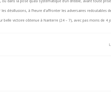
t, ou dans la pose quasi systématique d’un dribble, avant toute prise
 les désillusions, à l’heure d’affronter les adversaires redoutables 
 belle victoire obtenue à Nanterre (24 – 7), avec pas moins de 4 j
L