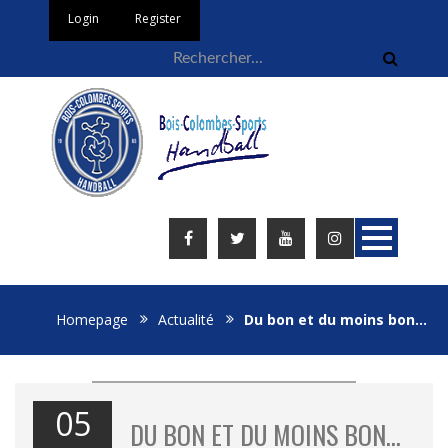
Login
Register
Homepage
Actualité
Du bon et du moins bon…
05
DU BON ET DU MOINS BON…