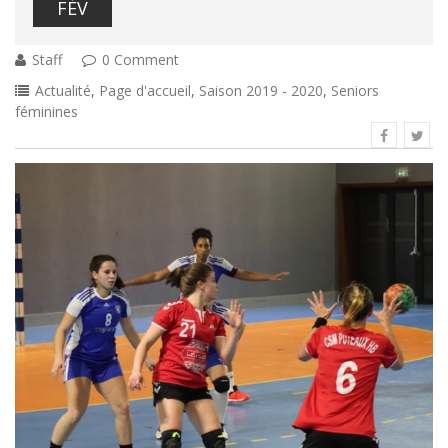
FÉV
Staff
0 Comment
Actualité
,
Page d'accueil
,
Saison 2019 - 2020
,
Seniors
féminines