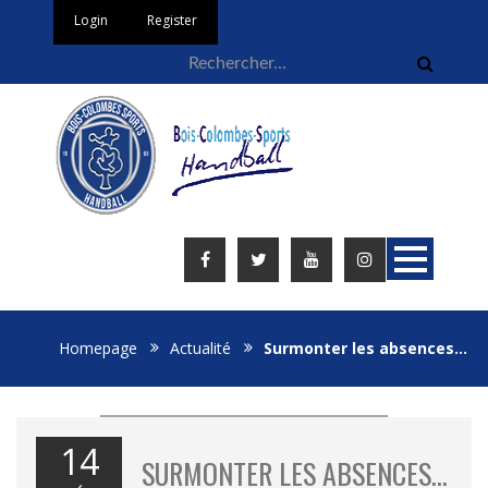
Login
Register
Homepage
Actualité
Surmonter les absences…
14
SURMONTER LES ABSENCES…