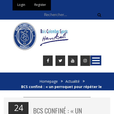
Login
Register
Homepage
Actualité
BCS confiné : « un perroquet pour répéter le
message »…
24
BCS CONFINÉ : « UN