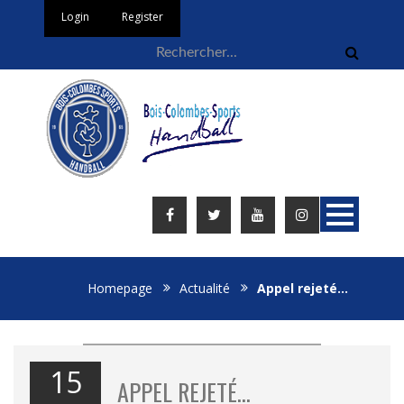
Login
Register
Homepage
Actualité
Appel rejeté…
15
APPEL REJETÉ…