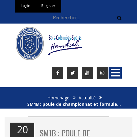
Login
Register
Homepage
Actualité
SM1B : poule de championnat et formule…
20
SM1B : POULE DE