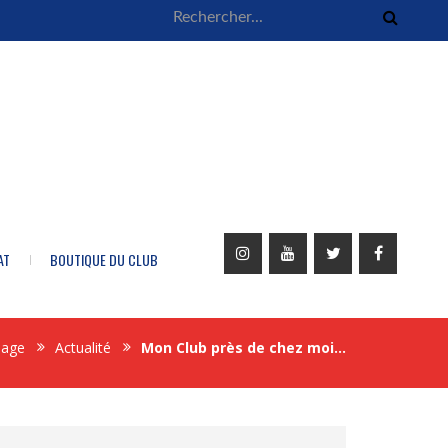
AT
BOUTIQUE DU CLUB
age
Actualité
Mon Club près de chez moi…