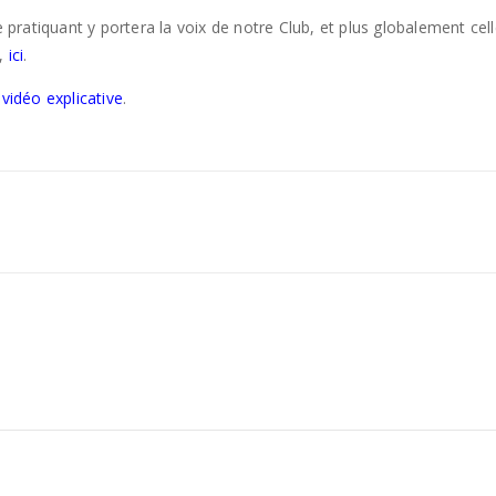
de pratiquant y portera la voix de notre Club, et plus globalement ce
t,
ici
.
e
vidéo explicative
.