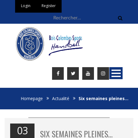
Login
Register
Homepage
Actualité
Six semaines pleines…
03
SIX SEMAINES PLEINES…