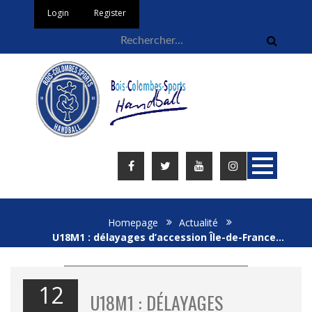
Login
Register
Homepage
Actualité
U18M1 : délayages d’accession Île-de-France…
12
U18M1 : DÉLAYAGES