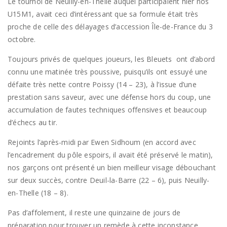
Le tournoi de Neuilly-en-Thelle auquel participaient hier nos
U15M1, avait ceci d’intéressant que sa formule était très
proche de celle des délayages d’accession Île-de-France du 3
octobre.
Toujours privés de quelques joueurs, les Bleuets ont d’abord
connu une matinée très poussive, puisqu’ils ont essuyé une
défaite très nette contre Poissy (14 – 23), à l’issue d’une
prestation sans saveur, avec une défense hors du coup, une
accumulation de fautes techniques offensives et beaucoup
d’échecs au tir.
Rejoints l’après-midi par Ewen Sidhoum (en accord avec
l’encadrement du pôle espoirs, il avait été préservé le matin),
nos garçons ont présenté un bien meilleur visage débouchant
sur deux succès, contre Deuil-la-Barre (22 – 6), puis Neuilly-
en-Thelle (18 – 8).
Pas d’affolement, il reste une quinzaine de jours de
préparation pour trouver un remède à cette inconstance