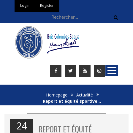
Login
Register
Homepage
Actualité
Report et équité sportive…
24
REPORT ET ÉQUITÉ