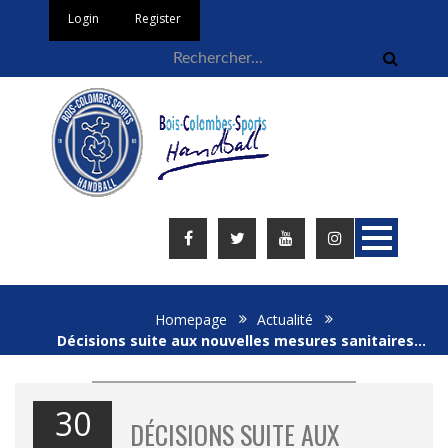
Login
Register
Homepage
Actualité
Décisions suite aux nouvelles mesures sanitaires…
30
DÉCISIONS SUITE AUX