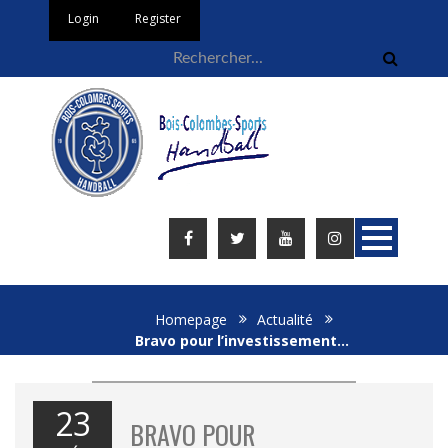
Login
Register
Homepage
Actualité
Bravo pour l’investissement…
23
BRAVO POUR