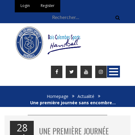
Login
Register
Homepage
Actualité
Une première journée sans encombre…
28
UNE PREMIÈRE JOURNÉE