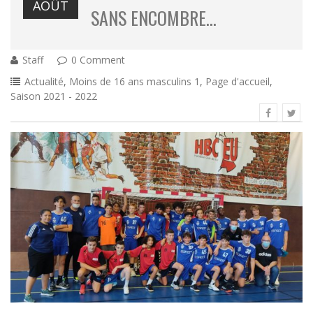
AOÛT
SANS ENCOMBRE…
Staff
0 Comment
Actualité
,
Moins de 16 ans masculins 1
,
Page d'accueil
,
Saison 2021 - 2022