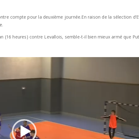
ntre compte pour la deuxième journée.En raison de la sélection d’E
e.
n (16 heures) contre Levallois, semble-t-il bien mieux armé que Pu