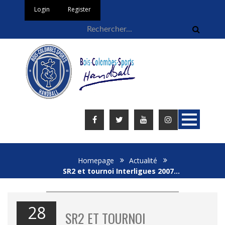
Login
Register
Homepage
Actualité
SR2 et tournoi Interligues 2007…
28
SR2 ET TOURNOI