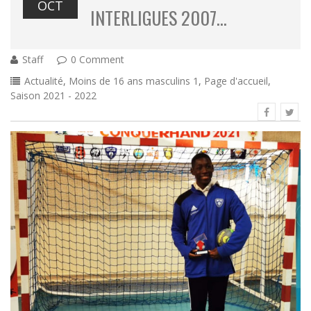
OCT
INTERLIGUES 2007…
Staff
0 Comment
Actualité
,
Moins de 16 ans masculins 1
,
Page d'accueil
,
Saison 2021 - 2022