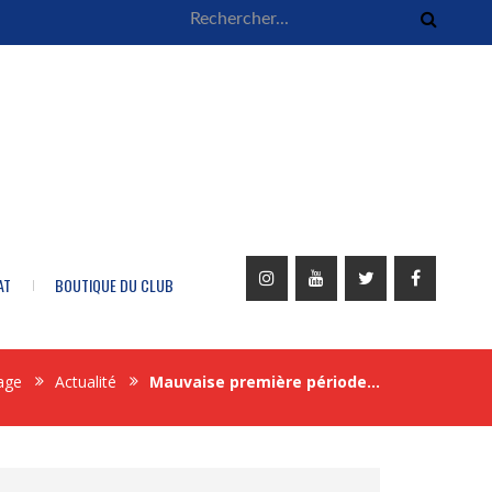
AT
BOUTIQUE DU CLUB
age
Actualité
Mauvaise première période…