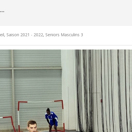
E…
eil
,
Saison 2021 - 2022
,
Seniors Masculins 3