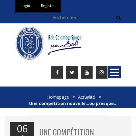
Login
Register
Homepage
Actualité
Une compétition nouvelle…ou presque…
06
UNE COMPÉTITION