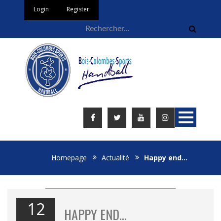
Login
Register
Homepage
Actualité
Happy end…
12
HAPPY END…