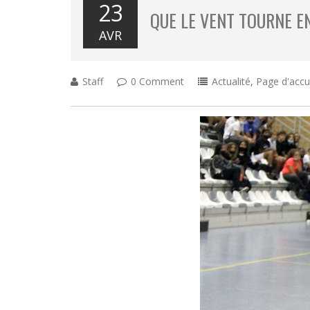
23
QUE LE VENT TOURNE E
AVR
Staff
0 Comment
Actualité
,
Page d'accu