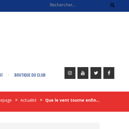
AT
BOUTIQUE DU CLUB
epage
Actualité
Que le vent tourne enfin…