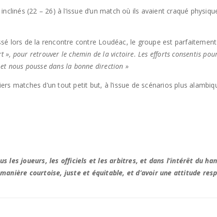
nt inclinés (22 – 26) à l’issue d’un match où ils avaient craqué physi
sé lors de la rencontre contre Loudéac, le groupe est parfaitement
t », pour retrouver le chemin de la victoire. Les efforts consentis pou
n et nous pousse dans la bonne direction »
niers matches d’un tout petit but, à l’issue de scénarios plus alambiq
s les joueurs, les officiels et les arbitres, et dans l’intérêt d
manière courtoise, juste et équitable, et d’avoir une attitude res