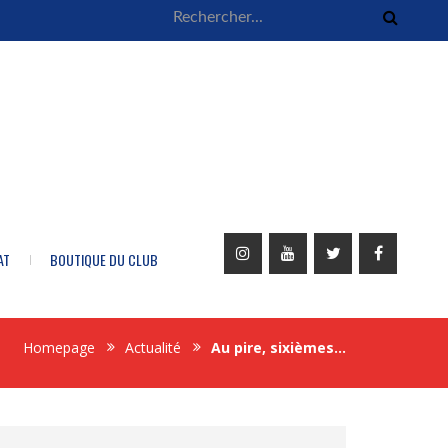
AT
BOUTIQUE DU CLUB
Homepage
Actualité
Au pire, sixièmes…