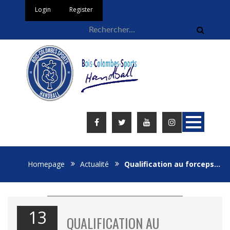
Login
Register
Homepage
Actualité
Qualification au forceps…
13
QUALIFICATION AU